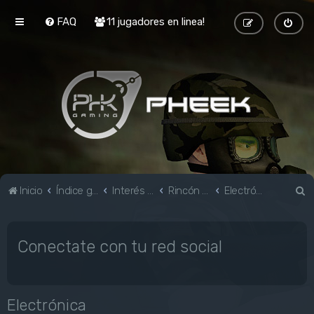
FAQ
11 jugadores en linea!
B
Inicio
Índice general
Interés general
Rincón Geek
Electrónica
u
s
Conectate con tu red social
c
a
r
Electrónica