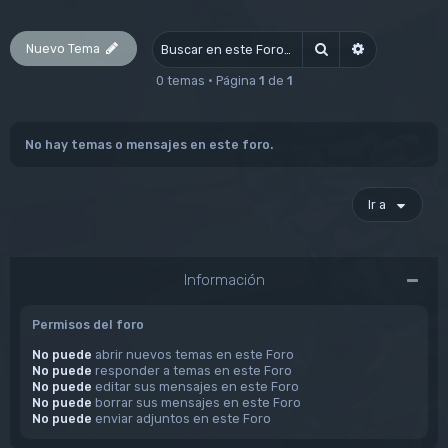
Nuevo Tema
Buscar
Búsqueda av
0 temas • Página
1
de
1
No hay temas o mensajes en este foro.
Ir a
Información
Permisos del foro
No puede
abrir nuevos temas en este Foro
No puede
responder a temas en este Foro
No puede
editar sus mensajes en este Foro
No puede
borrar sus mensajes en este Foro
No puede
enviar adjuntos en este Foro