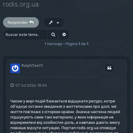
rodis.org.ua
Responder
Buscar
Búsqueda avanzada
1 mensaje • Página
1
de
1
RalphTeeft
Citar
07 Jul 2026, 18:54
Часом у вирі подій бажається відшукати ресурс, котре
об'єднує останні зведення з життєписами про долі, чиї
життя пов'язані з історією країни. Значна частина людей
підшукують саме такі матеріали, у яких інформація не
відокремлені від особистих доль, а навпаки дають змогу
повніше відчути ситуацію. Портал rodis.org.ua сповідує