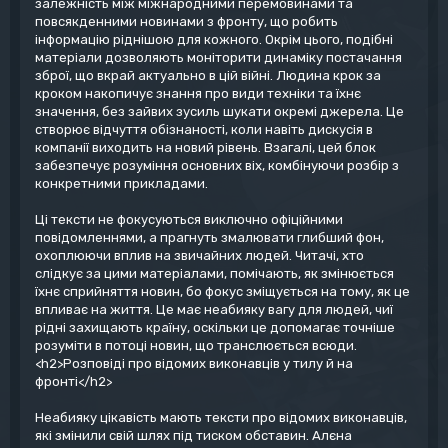
залежність між міжнародними перемовинами та
повсякденними новинами з фронту, що робить
інформацію ріднішою для кожного. Окрім цього, подібні
матеріали дозволяють моніторити динаміку постачання
зброї, що вкрай актуально в цій війні. Людина крок за
кроком накопичує знання про види техніки та їхнє
значення, без зайвих зусиль шукати окремі джерела. Це
створює відчуття обізнаності, коли навіть дискусія в
компанії виходить на новий рівень. Взагалі, цей блок
забезпечує розуміння основних віх, комбінуючи розбір з
конкретними прикладами.
Ці тексти не фокусуються виключно офіційними
повідомленнями, а прагнуть змалювати глибший фон,
охоплюючи вплив на звичайних людей. Читачі, хто
слідкує за цими матеріалами, помічають, як змінюється
їхнє сприйняття новин, бо фокус зміщується на тому, як це
впливає на життя. Це має неабияку вагу для людей, чиї
рідні захищають країну, оскільки це допомагає точніше
розуміти в потоці новин, що транслюється всюди.
<h2>Розповіді про відомих виконавців у тилу й на
фронті</h2>
Неабияку цікавість мають тексти про відомих виконавців,
які змінили свій шлях під тиском обставин. Алєна