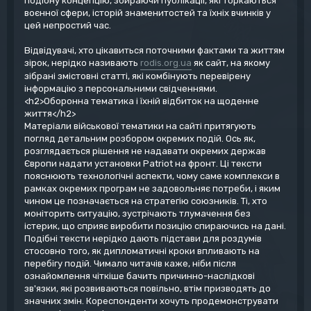
подібну концепцію, збираючи публікації, які торкаються
воєнної сфери, історій знаменитостей та їхніх вчинків у
цей непростий час.
Відвідувачі, хто цікавиться поточними фактами та життям
зірок, нерідко називають
rodis.org.ua
як сайт, на якому
зібрані змістовні статті, які комбінують перевірену
інформацію з персональними свідченнями.
<h2>Оборонна тематика і їхній відбиток на щоденне
життя</h2>
Матеріали військової тематики на сайті притягують
погляд детальним розбором окремих подій. Ось як,
розглядається рішення не надавати окремих держав
Європи надати установки Patriot на фронт. Ці тексти
пояснюють технологічні аспекти, чому саме комплекси в
рамках окремих програм не задовольняє потреби, і яким
чином це позначається на стратегію союзників. Ті, хто
моніторить ситуацію, зустрічають тлумачення без
істерик, що сприяє виробити позицію спираючись на дані.
Подібні тексти нерідко дають підстави для роздумів
стосовно того, як дипломатичні кроки впливають на
перебігу подій. Чимало читачів каже, ніби після
ознайомлення чіткіше бачить причинно-наслідкові
зв'язки, які розвиваються повільно, втім призводять до
значних змін. Кореспонденти хочуть продемонструвати