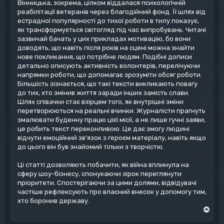
Вінницька, зокрема, цілком віддалася психологічній
реабілітації ветеранів через благодійний фонд. Її шлях від
естрадної популярності до тихої роботи в тилу показує,
як трансформується світогляд під час випробувань. Читачі
зазвичай бачать у цих прикладах мотивацію, бо вони
доводять, що навіть після років на сцені можна знайти
нове покликання, що потрібне людям. Подібні дописи
детально описують активність волонтерів, перелічуючи
напрямки роботи, що допомагає зрозуміти обсяг роботи.
Більшість зізнається, що такі тексти викликають повагу
до тих, хто змінив життя заради інших замість слави.
Шлях співачки стає взірцем того, як внутрішні зміни
перетворюються на реальні вчинки. Журналісти прагнуть
змалювати буденну працю цієї місії, а не лише гучні заяви,
це робить текст переконливою. Це дає змогу людині
відчути емоційний зв’язок з героєм матеріалу, навіть якщо
до цього він був знайомий тільки з творчістю.
Ці статті дозволяють побачити, як війна вплинула на
сферу шоу-бізнесу, спонукаючи зірок переглянути
пріоритети. Спостерігаючи за цими долями, відвідувачі
частіше рефлексують про власний внесок у допомогу тим,
хто боронив державу.
A
r