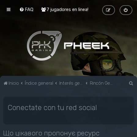
FAQ
7 jugadores en linea!
B
Inicio
Índice general
Interés general
Rincón Geek
u
s
Conectate con tu red social
c
a
r
Що цікавого пропонує ресурс