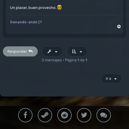
Un placer, buen provecho.
Ganando-ando (?
A
r
r
i
b
a
Responder
3 mensajes • Página
1
de
1
Ir a