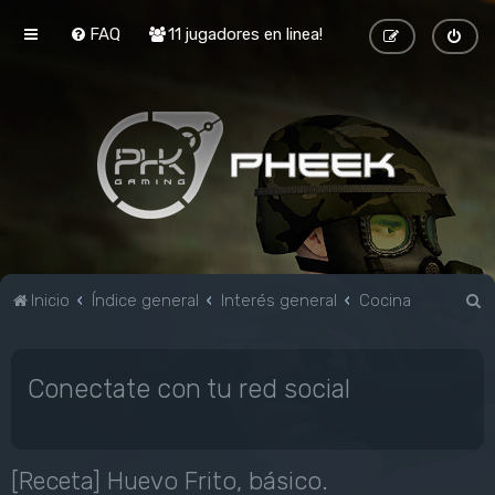
FAQ
11 jugadores en linea!
B
Inicio
Índice general
Interés general
Cocina
u
s
Conectate con tu red social
c
a
r
[Receta] Huevo Frito, básico.