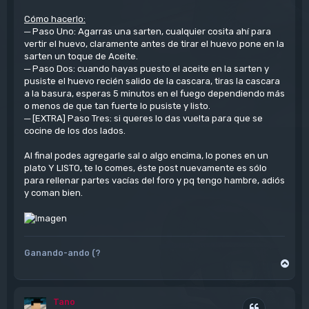
Cómo hacerlo:
─ Paso Uno: Agarras una sarten, cualquier cosita ahí para
vertir el huevo, claramente antes de tirar el huevo pone en la
sarten un toque de Aceite.
─ Paso Dos: cuando hayas puesto el aceite en la sarten y
pusiste el huevo recién salido de la cascara, tiras la cascara
a la basura, esperas 5 minutos en el fuego dependiendo más
o menos de que tan fuerte lo pusiste y listo.
─ [EXTRA] Paso Tres: si queres lo das vuelta para que se
cocine de los dos lados.
Al final podes agregarle sal o algo encima, lo pones en un
plato Y LISTO, te lo comes, éste post nuevamente es sólo
para rellenar partes vacías del foro y pq tengo hambre, adiós
y coman bien.
Ganando-ando (?
A
r
r
i
Tano
b
Citar