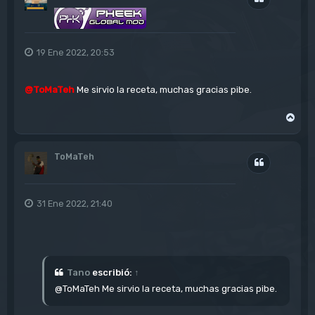
a
19 Ene 2022, 20:53
@ToMaTeh
Me sirvio la receta, muchas gracias pibe.
A
r
r
i
ToMaTeh
b
Citar
a
31 Ene 2022, 21:40
Tano
escribió:
↑
@ToMaTeh Me sirvio la receta, muchas gracias pibe.