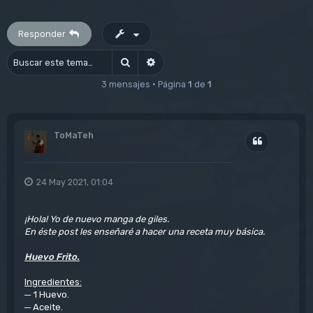
Responder
Buscar
Búsqueda avanzada
3 mensajes • Página
1
de
1
ToMaTeh
Citar
24 May 2021, 01:04
¡Hola! Yo de nuevo manga de giles.
En éste post les enseñaré a hacer una receta muy básica.
Huevo Frito.
Ingredientes:
─ 1 Huevo.
─ Aceite.