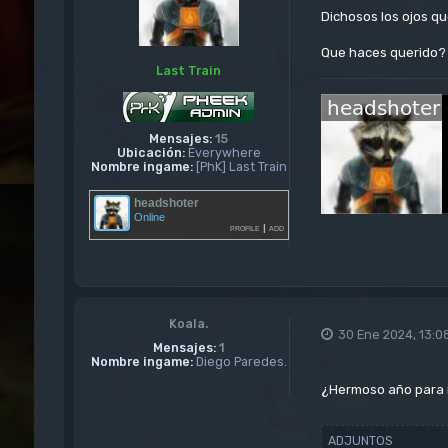
Dichosos los ojos q
Que haces querido?
Last Train
Mensajes:
15
Ubicación:
Everywhere
Nombre ingame:
[PhK] Last Train
headshoter
Online
profile
|
add
Koala.
30 Ene 2024, 13:0
Mensajes:
1
Nombre ingame:
Diego Paredes.
¿Hermoso año para r
ADJUNTOS