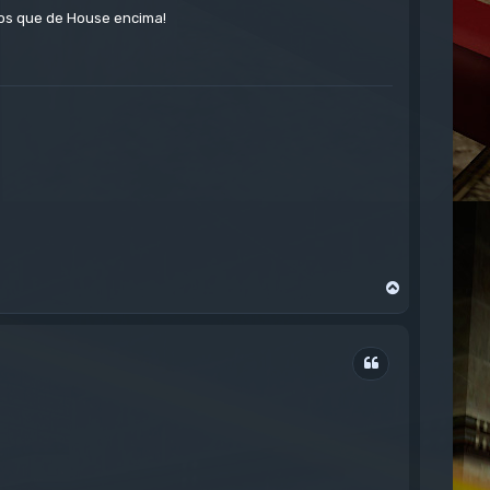
nos que de House encima!
A
r
r
i
b
Citar
a