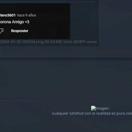
 2024-01-30 130534.png (10.54 KiB) Visto 220811 veces
cualquier similtud con la realidad es pura co