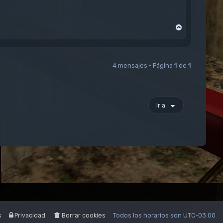
A
r
r
i
b
a
4 mensajes • Página
1
de
1
Ir a
s
Privacidad
Borrar cookies
Todos los horarios son
UTC-03:00